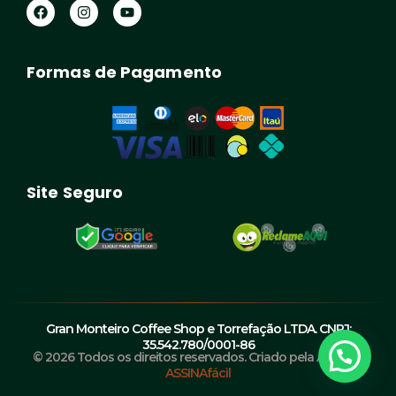
F
I
Y
a
n
o
c
s
u
e
t
t
b
a
u
Formas de Pagamento
o
g
b
o
r
e
k
a
m
Site Seguro
Gran Monteiro Coffee Shop e Torrefação LTDA. CNPJ:
35.542.780/0001-86
© 2026 Todos os direitos reservados. Criado pela Agência
ASSINAfácil