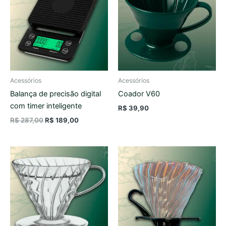
era:
é:
R$ 287,00.
R$ 189,00.
Acessórios
Acessórios
Balança de precisão digital
Coador V60
com timer inteligente
R$
39,90
R$
287,00
R$
189,00