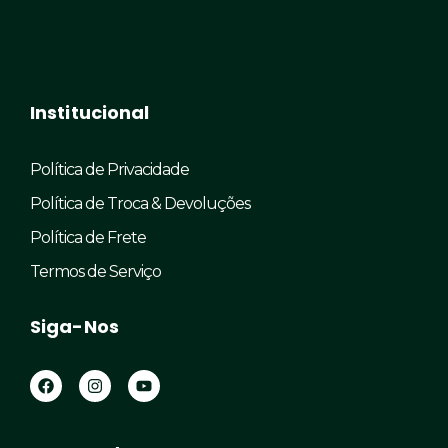
Institucional
Política de Privacidade
Política de Troca & Devoluções
Política de Frete
Termos de Serviço
Siga-Nos
F
I
Y
a
n
o
c
s
u
e
t
t
b
a
u