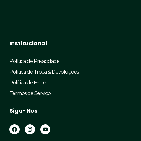
Institucional
Política de Privacidade
Política de Troca & Devoluções
Política de Frete
Termos de Serviço
Siga-Nos
F
I
Y
a
n
o
c
s
u