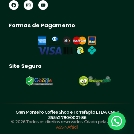
F
I
Y
a
n
o
c
s
u
e
t
t
b
a
u
Formas de Pagamento
o
g
b
o
r
e
k
a
m
Site Seguro
Gran Monteiro Coffee Shop e Torrefação LTDA. CNPJ:
35.542.780/0001-86
© 2026 Todos os direitos reservados. Criado pela Agência
ASSINAfácil