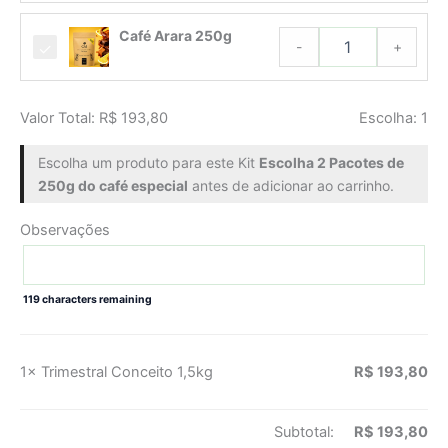
quantidade
Café
Café Arara 250g
Arara
-
+
250g
quantidade
Valor Total:
R$
193,80
Escolha:
1
Escolha um produto para este Kit
Escolha 2 Pacotes de
250g do café especial
antes de adicionar ao carrinho.
Observações
119
characters remaining
1×
Trimestral Conceito 1,5kg
R$
193,80
Subtotal:
R$
193,80