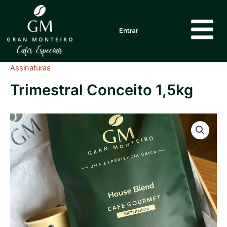
Ir
para
o
Entrar
conteúdo
Assinaturas
Trimestral Conceito 1,5kg
Trimestral
Conceito
1,5kg
quantidade