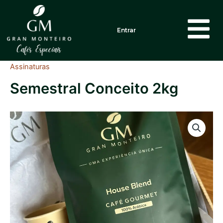
Ir
para
o
Entrar
conteúdo
Assinaturas
Semestral Conceito 2kg
Semestral
Conceito
2kg
quantidade