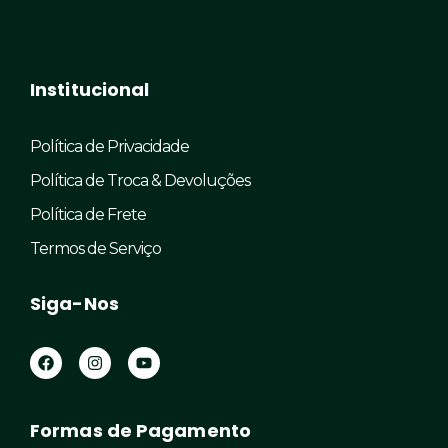
Institucional
Política de Privacidade
Política de Troca & Devoluções
Política de Frete
Termos de Serviço
Siga-Nos
F
I
Y
a
n
o
c
s
u
e
t
t
b
a
u
Formas de Pagamento
o
g
b