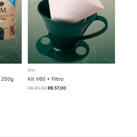
R$ 69,80.
R$ 57,00.
Kits
s 250g
Kit V60 + Filtro
R$
69,80
R$
57,00