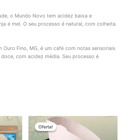
itude, o Mundo Novo tem acidez baixa e
nja e mel. O seu processo é natural, com colheita
m Ouro Fino, MG, é um café com notas sensoriais
e doce, com acidez média. Seu processo é
O
O
preço
preço
Oferta!
Oferta!
original
atual
era:
é: