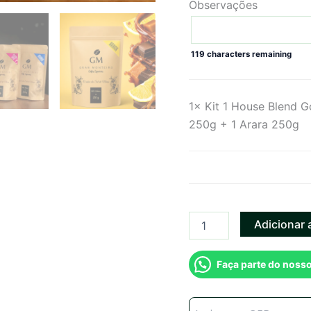
Observações
119
characters remaining
1×
Kit 1 House Blend 
250g + 1 Arara 250g
Adicionar 
Faça parte do noss