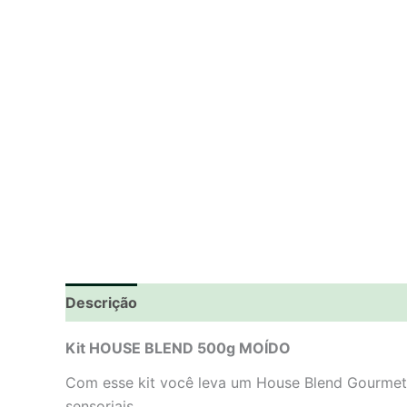
Descrição
Informação adicional
Avaliações 
Kit HOUSE BLEND 500g MOÍDO
Com esse kit você leva um House Blend Gourmet 
sensoriais.