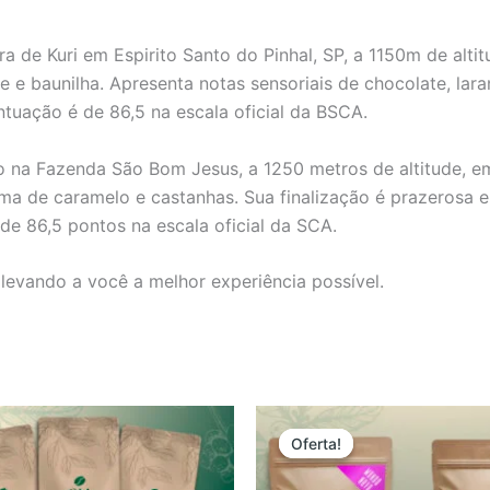
a de Kuri em Espirito Santo do Pinhal, SP, a 1150m de alt
 e baunilha. Apresenta notas sensoriais de chocolate, lara
tuação é de 86,5 na escala oficial da BSCA.
no na Fazenda São Bom Jesus, a 1250 metros de altitude, e
oma de caramelo e castanhas. Sua finalização é prazerosa 
 de 86,5 pontos na escala oficial da SCA.
levando a você a melhor experiência possível.
O
O
preço
preço
Oferta!
Oferta!
original
atual
era:
é: