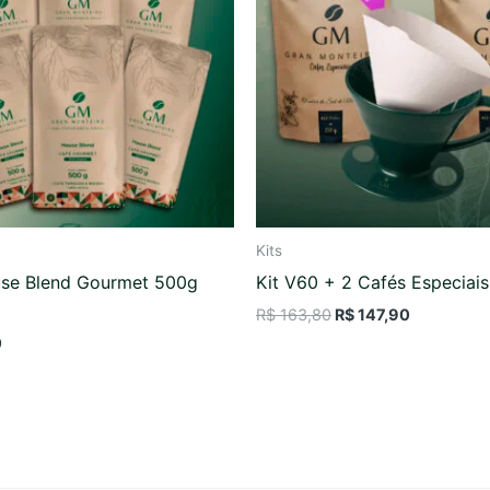
R$ 163,80.
R$ 147,90.
Kits
use Blend Gourmet 500g
Kit V60 + 2 Cafés Especiai
R$
163,80
R$
147,90
0