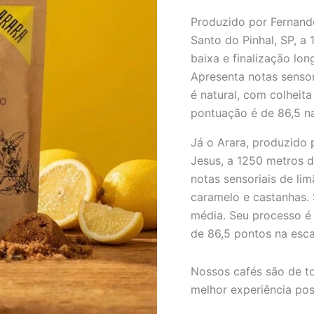
1
Produzido por Fernando
Mundo
Santo do Pinhal, SP, a
Novo
250g
baixa e finalização lo
+
Apresenta notas sensor
1
é natural, com colheit
Arara
250g
pontuação é de 86,5 na
quantidade
Já o Arara, produzido
Jesus, a 1250 metros d
notas sensoriais de li
caramelo e castanhas. 
média. Seu processo é 
de 86,5 pontos na esca
Nossos cafés são de to
melhor experiência pos