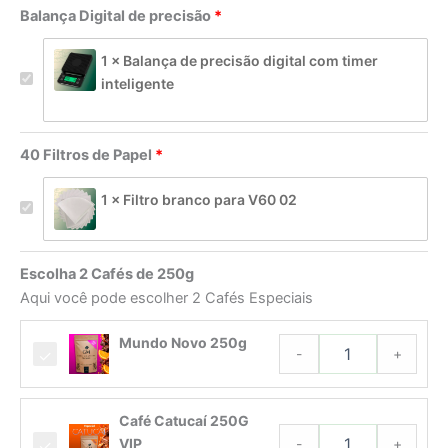
Balança Digital de precisão
1 × Balança de precisão digital com timer
inteligente
40 Filtros de Papel
1 × Filtro branco para V60 02
Escolha 2 Cafés de 250g
Aqui você pode escolher 2 Cafés Especiais
Mundo
Mundo Novo 250g
Novo
-
+
250g
quantidade
Café
Café Catucaí 250G
Catucaí
-
+
VIP
250G