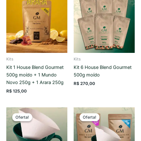
Kits
Kits
Kit 1 House Blend Gourmet
Kit 6 House Blend Gourmet
500g moído + 1 Mundo
500g moído
Novo 250g + 1 Arara 250g
R$
270,00
R$
125,00
O
O
O
O
preço
preço
preço
preço
Oferta!
Oferta!
Oferta!
Oferta!
original
atual
original
atual
era:
é:
era:
é:
R$ 69,80.
R$ 57,00.
R$ 163,80.
R$ 147,90.